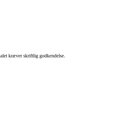
alet kræver skriftlig godkendelse.