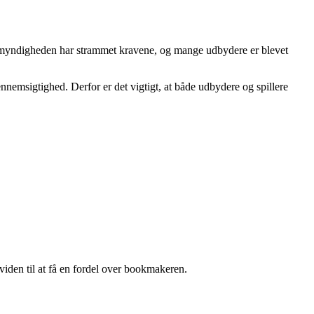
llemyndigheden har strammet kravene, og mange udbydere er blevet
nnemsigtighed. Derfor er det vigtigt, at både udbydere og spillere
iden til at få en fordel over bookmakeren.