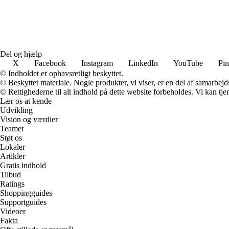
Del og hjælp
X
Facebook
Instagram
LinkedIn
YouTube
Pin
© Indholdet er ophavsretligt beskyttet.
© Beskyttet materiale. Nogle produkter, vi viser, er en del af samarbejd
© Rettighederne til alt indhold på dette website forbeholdes. Vi kan t
Lær os at kende
Udvikling
Vision og værdier
Teamet
Støt os
Lokaler
Artikler
Gratis indhold
Tilbud
Ratings
Shoppingguides
Supportguides
Videoer
Fakta