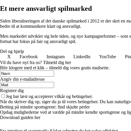
Et mere ansvarligt spilmarked
Siden liberaliseringen af det danske spilmarked i 2012 er der sket e
bedre til at kommunikere klart og ansvarligt.
Men markedet udvikler sig hele tiden, og nye kampagneformer – som socia
fortsat har fokus på fair og ansvarligt spil.
Del og hjælp
X
Facebook
Instagram
LinkedIn
YouTube
Pin
Vil du have nyt fra os? Tilmeld dig her
Bliv klogere med et klik – tilmeld dig vores gratis mailserie.
Angiv din e-mailadresse
Registrer dig
Jeg har læst og accepterer vilkår og betingelser.
Når du skriver dig op, siger du ja til vores betingelser. Du kan naturlig
Betting på mindre sportsgrene: find skjulte perler
Opdag mulighederne ved at vædde på mindre kendte sportsgrene og ligae
Download guiden her
Fra intuition til systematik: Sådan udnytter du bet value effektivt