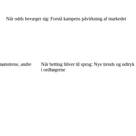
Når odds bevæger sig: Forstå kampens påvirkning af markedet
 mønstrene, andre
Når betting bliver til sprog: Nye trends og udtryk
i ordbøgerne