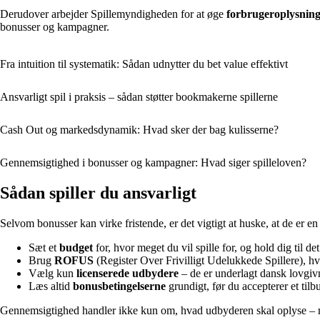
Derudover arbejder Spillemyndigheden for at øge
forbrugeroplysnin
bonusser og kampagner.
Fra intuition til systematik: Sådan udnytter du bet value effektivt
Ansvarligt spil i praksis – sådan støtter bookmakerne spillerne
Cash Out og markedsdynamik: Hvad sker der bag kulisserne?
Gennemsigtighed i bonusser og kampagner: Hvad siger spilleloven?
Sådan spiller du ansvarligt
Selvom bonusser kan virke fristende, er det vigtigt at huske, at de er e
Sæt et
budget
for, hvor meget du vil spille for, og hold dig til det
Brug
ROFUS
(Register Over Frivilligt Udelukkede Spillere), hvi
Vælg kun
licenserede udbydere
– de er underlagt dansk lovgiv
Læs altid
bonusbetingelserne
grundigt, før du accepterer et tilb
Gennemsigtighed handler ikke kun om, hvad udbyderen skal oplyse – me