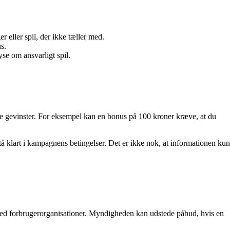
 eller spil, der ikke tæller med.
s.
se om ansvarligt spil.
ve gevinster. For eksempel kan en bonus på 100 kroner kræve, at du
tå klart i kampagnens betingelser. Det er ikke nok, at informationen kun
med forbrugerorganisationer. Myndigheden kan udstede påbud, hvis en