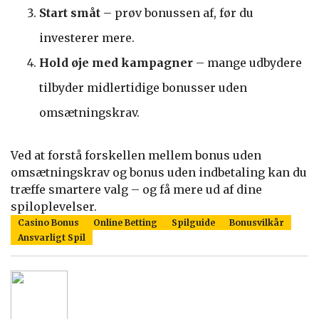
Start småt
– prøv bonussen af, før du
investerer mere.
Hold øje med kampagner
– mange udbydere
tilbyder midlertidige bonusser uden
omsætningskrav.
Ved at forstå forskellen mellem bonus uden
omsætningskrav og bonus uden indbetaling kan du
træffe smartere valg – og få mere ud af dine
spiloplevelser.
Casino Bonus
Online Betting
Spilguide
Bonusvilkår
Ansvarligt Spil