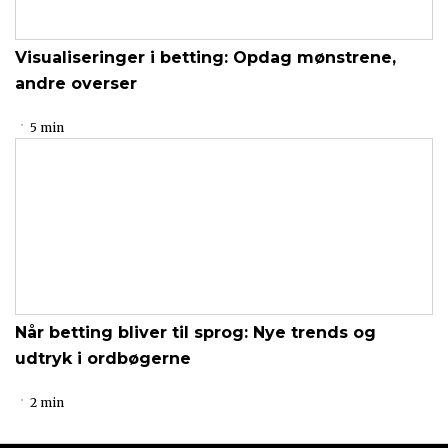
Visualiseringer i betting: Opdag mønstrene,
andre overser
5 min
Når betting bliver til sprog: Nye trends og
udtryk i ordbøgerne
2 min