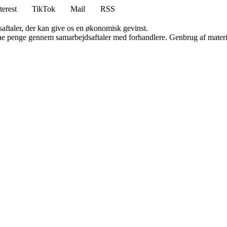
terest
TikTok
Mail
RSS
saftaler, der kan give os en økonomisk gevinst.
jene penge gennem samarbejdsaftaler med forhandlere. Genbrug af materi