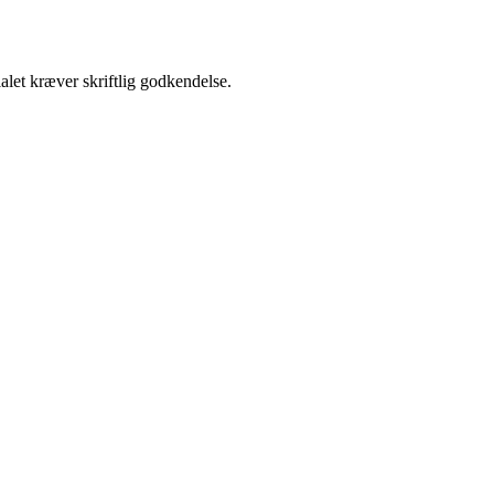
alet kræver skriftlig godkendelse.