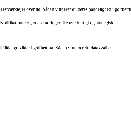
Testværktøjer over tid: Sådan vurderer du deres pålidelighed i golfbetti
Notifikationer og oddsændringer: Reagér hurtigt og strategisk
Pålidelige kilder i golfbetting: Sådan vurderer du datakvalitet