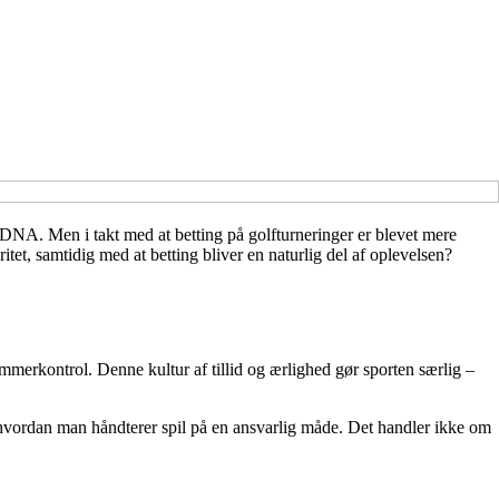
lets DNA. Men i takt med at betting på golfturneringer er blevet mere
itet, samtidig med at betting bliver en naturlig del af oplevelsen?
ommerkontrol. Denne kultur af tillid og ærlighed gør sporten særlig –
år, hvordan man håndterer spil på en ansvarlig måde. Det handler ikke om