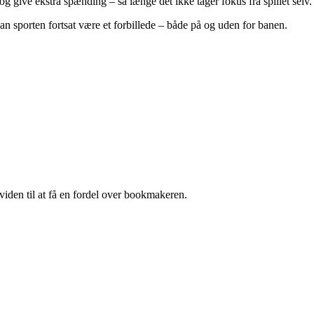
 give ekstra spænding – så længe det ikke tager fokus fra spillet selv.
n sporten fortsat være et forbillede – både på og uden for banen.
iden til at få en fordel over bookmakeren.